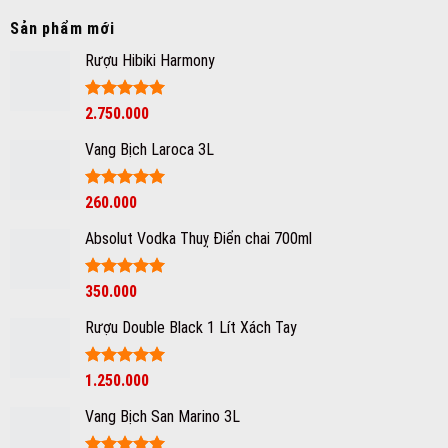
lời
Rượu
thích
này
khuyên
Sản phẩm mới
vang
nhất
hữu
cao
ích
Rượu Hibiki Harmony
cấp
khi
của
mua
người
rượu
Được xếp
2.750.000
Việt
vang
hạng
5
5
Nam
Ý
sao
Vang Bịch Laroca 3L
trực
tuyến
Được xếp
260.000
hạng
5
5
sao
Absolut Vodka Thuỵ Điển chai 700ml
Được xếp
350.000
hạng
5
5
sao
Rượu Double Black 1 Lít Xách Tay
Được xếp
1.250.000
hạng
5
5
sao
Vang Bịch San Marino 3L