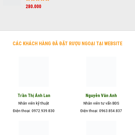
Được xếp
280.000
hạng
5
5
sao
CÁC KHÁCH HÀNG ĐÃ ĐẶT RƯỢU NGOẠI TẠI WEBSITE
Nguyễn Vân Anh
Trần Thị Ánh Lan
Nhân viên kỹ thuật
Nhân viên tư vấn BĐS
Điện thoại: 0972.939.830
Điện thoại: 0963.854.837