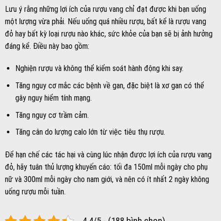
Lưu ý rằng những lợi ích của rượu vang chỉ đạt được khi bạn uống
một lượng vừa phải. Nếu uống quá nhiều rượu, bất kể là rượu vang
đỏ hay bất kỳ loại rượu nào khác, sức khỏe của bạn sẽ bị ảnh hưởng
đáng kể. Điều này bao gồm:
Nghiện rượu và không thể kiểm soát hành động khi say.
Tăng nguy cơ mắc các bệnh về gan, đặc biệt là xơ gan có thể
gây nguy hiểm tính mạng.
Tăng nguy cơ trầm cảm.
Tăng cân do lượng calo lớn từ việc tiêu thụ rượu.
Để hạn chế các tác hại và cùng lúc nhận được lợi ích của rượu vang
đỏ, hãy tuân thủ lượng khuyến cáo: tối đa 150ml mỗi ngày cho phụ
nữ và 300ml mỗi ngày cho nam giới, và nên có ít nhất 2 ngày không
uống rượu mỗi tuần.
4.4/5 - (188 bình chọn)