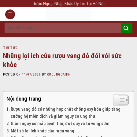
Skip
Rượu Ngoại Nhập Khẩu Uy Tín Tại Hà Nội
to
content
Tìm
kiếm:
TIN TỨC
Những lợi ích của rượu vang đỏ đối với sức
khỏe
POSTED ON
11/07/2026
BY
RUOUNGOAIHN
Nội dung trang
Rượu vang đỏ có những hợp chất chống oxy hóa giúp tăng
cường hệ miễn dịch và giảm nguy cơ ung thư
Giảm nguy cơ mắc bệnh tim, đột quỵ và tử vong sớm
Một số lợi ích khác của rượu vang