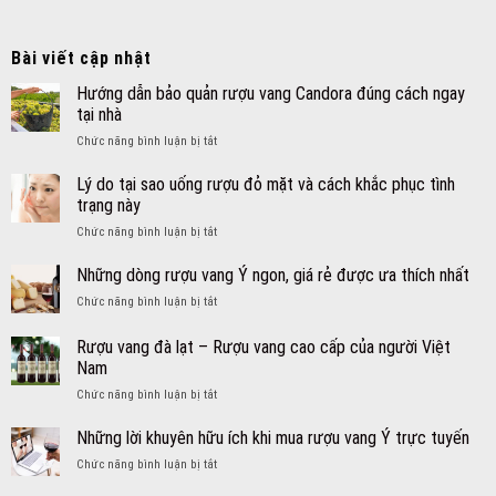
Bài viết cập nhật
Hướng dẫn bảo quản rượu vang Candora đúng cách ngay
tại nhà
ở
Chức năng bình luận bị tắt
Hướng
dẫn
Lý do tại sao uống rượu đỏ mặt và cách khắc phục tình
bảo
trạng này
quản
ở
Chức năng bình luận bị tắt
rượu
Lý
vang
do
Những dòng rượu vang Ý ngon, giá rẻ được ưa thích nhất
Candora
tại
đúng
ở
Chức năng bình luận bị tắt
sao
cách
Những
uống
ngay
dòng
Rượu vang đà lạt – Rượu vang cao cấp của người Việt
rượu
tại
rượu
đỏ
Nam
nhà
vang
mặt
ở
Chức năng bình luận bị tắt
Ý
và
Rượu
ngon,
cách
vang
giá
Những lời khuyên hữu ích khi mua rượu vang Ý trực tuyến
khắc
đà
rẻ
phục
ở
Chức năng bình luận bị tắt
lạt
được
tình
Những
–
ưa
trạng