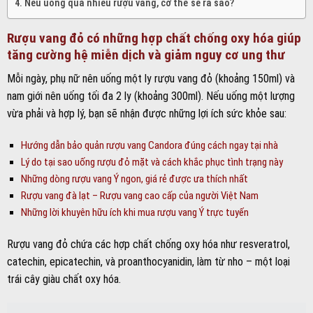
Nếu uống quá nhiều rượu vang, cơ thể sẽ ra sao?
Rượu vang đỏ có những hợp chất chống oxy hóa giúp
tăng cường hệ miễn dịch và giảm nguy cơ ung thư
Mỗi ngày, phụ nữ nên uống một ly rượu vang đỏ (khoảng 150ml) và
nam giới nên uống tối đa 2 ly (khoảng 300ml). Nếu uống một lượng
vừa phải và hợp lý, bạn sẽ nhận được những lợi ích sức khỏe sau:
Hướng dẫn bảo quản rượu vang Candora đúng cách ngay tại nhà
Lý do tại sao uống rượu đỏ mặt và cách khắc phục tình trạng này
Những dòng rượu vang Ý ngon, giá rẻ được ưa thích nhất
Rượu vang đà lạt – Rượu vang cao cấp của người Việt Nam
Những lời khuyên hữu ích khi mua rượu vang Ý trực tuyến
Rượu vang đỏ chứa các hợp chất chống oxy hóa như resveratrol,
catechin, epicatechin, và proanthocyanidin, làm từ nho – một loại
trái cây giàu chất oxy hóa.