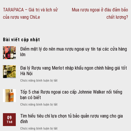
TARAPACA – Giá trị và lịch sử
Mua rượu ngoại ở đâu đảm bảo
của rượu vang ChiLe
chất lượng?
Bài viết cập nhật
Điểm mặt lý do nên mua rượu ngoại uy tín tại các cửa hàng
lớn
Đại lý Rượu vang Merlot nhập khẩu ngon chính hãng giá tốt
Hà Nội
ở
Chức năng bình luận bị tắt
Đại
lý
Tốp 5 chai Rượu ngoại cao cấp Johnnie Walker nổi tiếng
Rượu
bạn có biết
vang
ở
Chức năng bình luận bị tắt
Merlot
Tốp
nhập
5
Tìm hiểu tiêu chí lựa chọn tủ bảo quản rượu vang cho gia
khẩu
09
chai
ngon
đình
Th8
Rượu
chính
ở
Chức năng bình luận bị tắt
ngoại
hãng