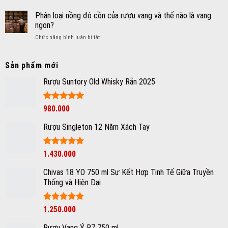
Tìm
cao
giá
hiểu
Phân loại nồng độ cồn của rượu vang và thế nào là vang
cấp
tốt
tiêu
Johnnie
ngon?
Hà
chí
Walker
Nội
ở
Chức năng bình luận bị tắt
lựa
nổi
Phân
chọn
tiếng
loại
tủ
bạn
nồng
Sản phẩm mới
bảo
có
độ
quản
biết
Rượu Suntory Old Whisky Rắn 2025
cồn
rượu
của
vang
rượu
cho
vang
Được xếp
980.000
gia
hạng
5
5
và
đình
sao
thế
Rượu Singleton 12 Năm Xách Tay
nào
là
vang
Được xếp
1.430.000
ngon?
hạng
5
5
sao
Chivas 18 YO 750 ml Sự Kết Hợp Tinh Tế Giữa Truyền
Thống và Hiện Đại
Được xếp
1.250.000
hạng
5
5
sao
Rượu Vang Ý R7 750 ml