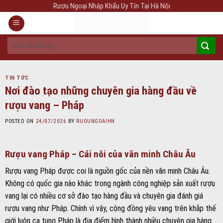
Skip
Rượu Ngoại Nhập Khẩu Uy Tín Tại Hà Nội
to
content
Tìm
kiếm:
TIN TỨC
Nơi đào tạo những chuyên gia hàng đầu về
rượu vang – Pháp
POSTED ON
24/07/2026
BY
RUOUNGOAIHN
Rượu vang Pháp – Cái nôi của văn minh Châu Âu
Rượu vang Pháp được coi là nguồn gốc của nền văn minh Châu Âu.
Không có quốc gia nào khác trong ngành công nghiệp sản xuất rượu
vang lại có nhiều cơ sở đào tạo hàng đầu và chuyên gia đánh giá
rượu vang như Pháp. Chính vì vậy, cộng đồng yêu vang trên khắp thế
giới luôn ca tụng Pháp là địa điểm hình thành nhiều chuyên gia hàng