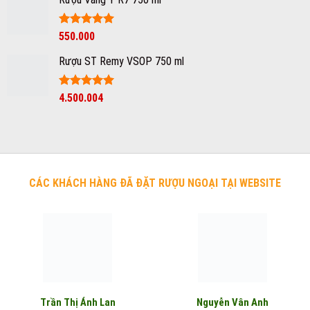
Giá
Được xếp
Giá
550.000
hạng
5
5
gốc
hiện
sao
Rượu ST Remy VSOP 750 ml
là:
tại
750.000₫.
là:
550.000₫.
Được xếp
4.500.004
hạng
5
5
sao
CÁC KHÁCH HÀNG ĐÃ ĐẶT RƯỢU NGOẠI TẠI WEBSITE
Nguyễn Vân Anh
Trần Thị Ánh Lan